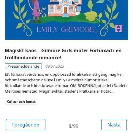
Magiskt kaos – Gilmore Girls möter Förhäxad i en
trollbindande romance!
Pressmeddelande
09.07.2025
Ett förhäxat värdshus, en uppblossad förälskelse, ett gäng magiker
och småstadscharm deluxe i Emily Grimoires humoristiska,
förtrollande och lite skruvade roman.OM BOKENNågot är fel i Scarlett
Melroses hemstad. Magin sviktar, stadens kraftkälla är hotad...
Kategori
Kultur och konst
Sida
Sida
Föregående
Nästa
8/99