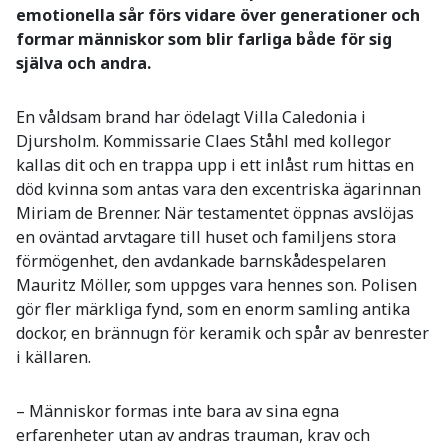
emotionella sår förs vidare över generationer och
formar människor som blir farliga både för sig
själva och andra.
En våldsam brand har ödelagt Villa Caledonia i
Djursholm. Kommissarie Claes Ståhl med kollegor
kallas dit och en trappa upp i ett inlåst rum hittas en
död kvinna som antas vara den excentriska ägarinnan
Miriam de Brenner. När testamentet öppnas avslöjas
en oväntad arvtagare till huset och familjens stora
förmögenhet, den avdankade barnskådespelaren
Mauritz Möller, som uppges vara hennes son. Polisen
gör fler märkliga fynd, som en enorm samling antika
dockor, en brännugn för keramik och spår av benrester
i källaren.
– Människor formas inte bara av sina egna
erfarenheter utan av andras trauman, krav och