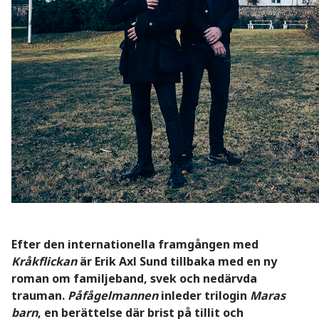
Efter den internationella framgången med
Kråkflickan
är Erik Axl Sund tillbaka med en ny
roman om familjeband, svek och nedärvda
trauman.
Påfågelmannen
inleder trilogin
Maras
barn
, en berättelse där brist på tillit och