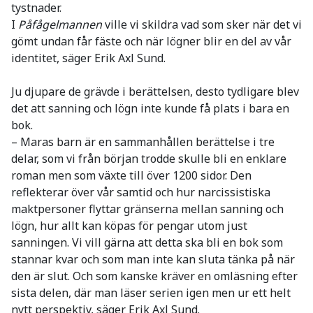
tystnader.
I
Påfågelmannen
ville vi skildra vad som sker när det vi
gömt undan får fäste och när lögner blir en del av vår
identitet, säger Erik Axl Sund.
Ju djupare de grävde i berättelsen, desto tydligare blev
det att sanning och lögn inte kunde få plats i bara en
bok.
– Maras barn är en sammanhållen berättelse i tre
delar, som vi från början trodde skulle bli en enklare
roman men som växte till över 1200 sidor. Den
reflekterar över vår samtid och hur narcissistiska
maktpersoner flyttar gränserna mellan sanning och
lögn, hur allt kan köpas för pengar utom just
sanningen. Vi vill gärna att detta ska bli en bok som
stannar kvar och som man inte kan sluta tänka på när
den är slut. Och som kanske kräver en omläsning efter
sista delen, där man läser serien igen men ur ett helt
nytt perspektiv, säger Erik Axl Sund.