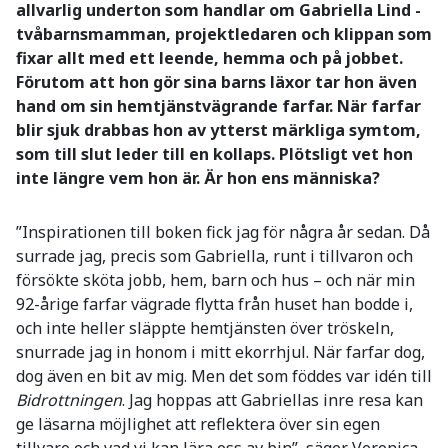
allvarlig underton som handlar om Gabriella Lind -
tvåbarnsmamman, projektledaren och klippan som
fixar allt med ett leende, hemma och på jobbet.
Förutom att hon gör sina barns läxor tar hon även
hand om sin hemtjänstvägrande farfar. När farfar
blir sjuk drabbas hon av ytterst märkliga symtom,
som till slut leder till en kollaps.
Plötsligt vet hon
inte längre vem hon är. Är hon ens människa?
”Inspirationen till boken fick jag för några år sedan. Då
surrade jag, precis som Gabriella, runt i tillvaron och
försökte sköta jobb, hem, barn och hus – och när min
92-årige farfar vägrade flytta från huset han bodde i,
och inte heller släppte hemtjänsten över tröskeln,
snurrade jag in honom i mitt ekorrhjul. När farfar dog,
dog även en bit av mig. Men det som föddes var idén till
Bidrottningen
. Jag hoppas att Gabriellas inre resa kan
ge läsarna möjlighet att reflektera över sin egen
tillvaro och vad vi kan lära oss av bin”, säger Veronica