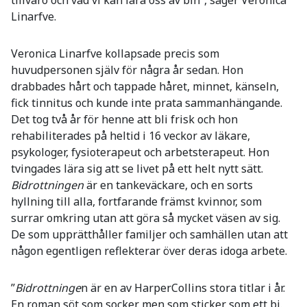
Linarfve.
Veronica Linarfve kollapsade precis som
huvudpersonen själv för några år sedan. Hon
drabbades hårt och tappade håret, minnet, känseln,
fick tinnitus och kunde inte prata sammanhängande.
Det tog två år för henne att bli frisk och hon
rehabiliterades på heltid i 16 veckor av läkare,
psykologer, fysioterapeut och arbetsterapeut. Hon
tvingades lära sig att se livet på ett helt nytt sätt.
Bidrottningen
är en tankeväckare, och en sorts
hyllning till alla, fortfarande främst kvinnor, som
surrar omkring utan att göra så mycket väsen av sig.
De som upprätthåller familjer och samhällen utan att
någon egentligen reflekterar över deras idoga arbete.
”
Bidrottninge
n är en av HarperCollins stora titlar i år.
En roman söt som socker men som sticker som ett bi.