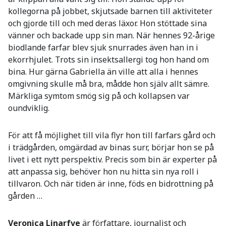
kollegorna på jobbet, skjutsade barnen till aktiviteter
och gjorde till och med deras läxor. Hon stöttade sina
vänner och backade upp sin man. När hennes 92-årige
biodlande farfar blev sjuk snurrades även han in i
ekorrhjulet. Trots sin insektsallergi tog hon hand om
bina. Hur gärna Gabriella än ville att alla i hennes
omgivning skulle må bra, mådde hon själv allt sämre.
Märkliga symtom smög sig på och kollapsen var
oundviklig.
För att få möjlighet till vila flyr hon till farfars gård och
i trädgården, omgärdad av binas surr, börjar hon se på
livet i ett nytt perspektiv. Precis som bin är experter på
att anpassa sig, behöver hon nu hitta sin nya roll i
tillvaron. Och när tiden är inne, föds en bidrottning på
gården …
Veronica Linarfve
är författare, journalist och