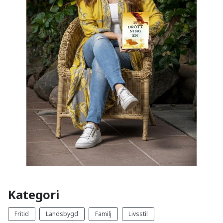
Kategori
Fritid
Landsbygd
Familj
Livsstil