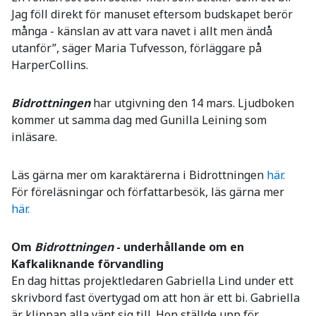
Jag föll direkt för manuset eftersom budskapet berör
många - känslan av att vara navet i allt men ändå
utanför”, säger Maria Tufvesson, förläggare på
HarperCollins.
Bidrottningen
har utgivning den 14 mars. Ljudboken
kommer ut samma dag med Gunilla Leining som
inläsare.
Läs gärna mer om karaktärerna i Bidrottningen
här.
För föreläsningar och författarbesök, läs gärna mer
här.
Om
Bidrottningen
- underhållande om en
Kafkaliknande förvandling
En dag hittas projektledaren Gabriella Lind under ett
skrivbord fast övertygad om att hon är ett bi. Gabriella
är klippan alla vänt sig till. Hon ställde upp för