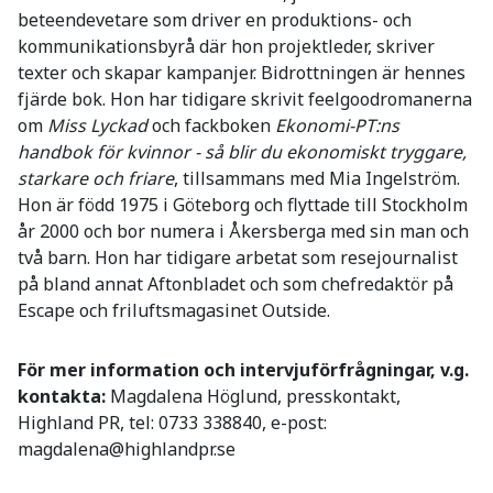
beteendevetare som driver en produktions- och
kommunikationsbyrå där hon projektleder, skriver
texter och skapar kampanjer. Bidrottningen är hennes
fjärde bok. Hon har tidigare skrivit feelgoodromanerna
om
Miss Lyckad
och fackboken
Ekonomi-PT:ns
handbok för kvinnor - så blir du ekonomiskt tryggare,
starkare och friare
, tillsammans med Mia Ingelström.
Hon är född 1975 i Göteborg och flyttade till Stockholm
år 2000 och bor numera i Åkersberga med sin man och
två barn. Hon har tidigare arbetat som resejournalist
på bland annat Aftonbladet och som chefredaktör på
Escape och friluftsmagasinet Outside.
För mer information och intervjuförfrågningar, v.g.
kontakta:
Magdalena Höglund, presskontakt,
Highland PR, tel: 0733 338840, e-post:
magdalena@highlandpr.se