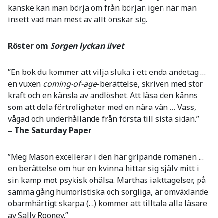
kanske kan man börja om från början igen när man
insett vad man mest av allt önskar sig.
Röster om
Sorgen lyckan livet
”En bok du kommer att vilja sluka i ett enda andetag …
en vuxen
coming-of-age
-berättelse, skriven med stor
kraft och en känsla av andlöshet. Att läsa den känns
som att dela förtroligheter med en nära vän … Vass,
vågad och underhållande från första till sista sidan.”
– The Saturday Paper
”Meg Mason excellerar i den här gripande romanen …
en berättelse om hur en kvinna hittar sig själv mitt i
sin kamp mot psykisk ohälsa. Marthas iakttagelser, på
samma gång humoristiska och sorgliga, är omväxlande
obarmhärtigt skarpa (…) kommer att tilltala alla läsare
av Sally Rooney.”