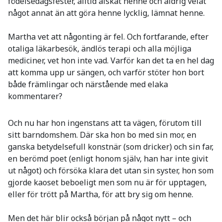
födelsedagsfester, alltid älskat henne och aldrig velat
något annat än att göra henne lycklig, lämnat henne.
Martha vet att någonting är fel. Och fortfarande, efter
otaliga läkarbesök, ändlös terapi och alla möjliga
mediciner, vet hon inte vad. Varför kan det ta en hel dag
att komma upp ur sängen, och varför stöter hon bort
både främlingar och närstående med elaka
kommentarer?
Och nu har hon ingenstans att ta vägen, förutom till
sitt barndomshem. Där ska hon bo med sin mor, en
ganska betydelsefull konstnär (som dricker) och sin far,
en berömd poet (enligt honom själv, han har inte givit
ut något) och försöka klara det utan sin syster, hon som
gjorde kaoset beboeligt men som nu är för upptagen,
eller för trött på Martha, för att bry sig om henne.
Men det här blir också början på något nytt – och