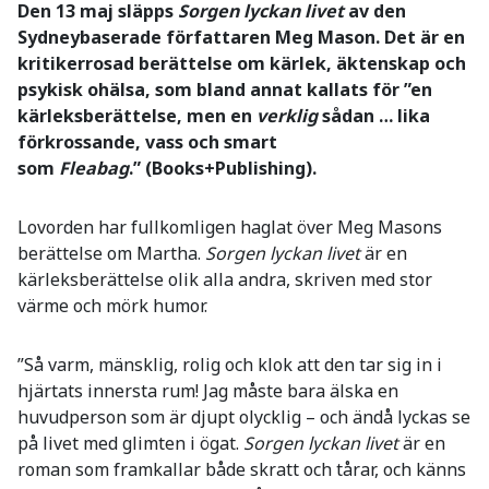
Den 13 maj släpps
Sorgen lyckan livet
av den
Sydneybaserade författaren Meg Mason. Det är en
kritikerrosad berättelse
om kärlek, äktenskap och
psykisk ohälsa, som bland annat kallats för ”en
kärleksberättelse, men en
verklig
sådan … lika
förkrossande, vass och smart
som
Fleabag
.” (Books+Publishing).
Lovorden har fullkomligen haglat över Meg Masons
berättelse om Martha.
Sorgen lyckan livet
är en
kärleksberättelse olik alla andra, skriven med stor
värme och mörk humor.
”Så varm, mänsklig, rolig och klok att den tar sig in i
hjärtats innersta rum! Jag måste bara älska en
huvudperson som är djupt olycklig – och ändå lyckas se
på livet med glimten i ögat.
Sorgen lyckan livet
är en
roman som framkallar både skratt och tårar, och känns