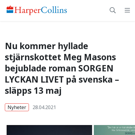
Nu kommer hyllade st
Nu kommer hyllade
stjärnskottet Meg Masons
bejublade roman SORGEN
LYCKAN LIVET på svenska –
släpps 13 maj
Nyheter
28.04.2021