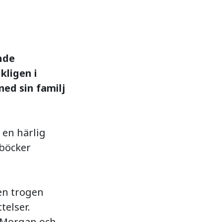
nde
kligen i
med sin familj
 en härlig
 böcker
 en trogen
telser.
 Morgan och