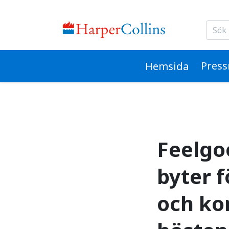
Feelgoodförfattaren M
Pres
Hemsida
Feelgo
byter f
och ko