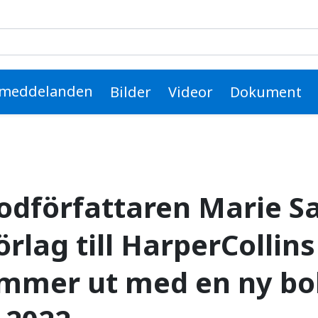
arie Sammeli byter för
smeddelanden
Bilder
Videor
Dokument
odförfattaren Marie 
örlag till HarperCollin
mmer ut med en ny bo