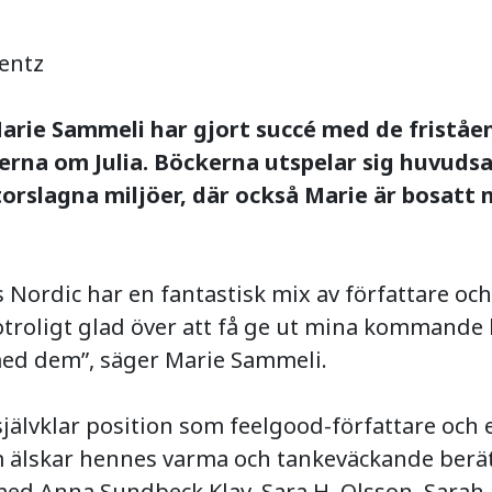
entz
arie Sammeli har gjort succé med de friståe
rna om Julia. Böckerna utspelar sig huvudsa
orslagna miljöer, där också Marie är bosatt 
s Nordic har en fantastisk mix av författare och
 otroligt glad över att få ge ut mina kommande
ed dem”, säger Marie Sammeli.
självklar position som feelgood-författare och
 älskar hennes varma och tankeväckande berät
ed Anna Sundbeck Klav, Sara H. Olsson, Sarah