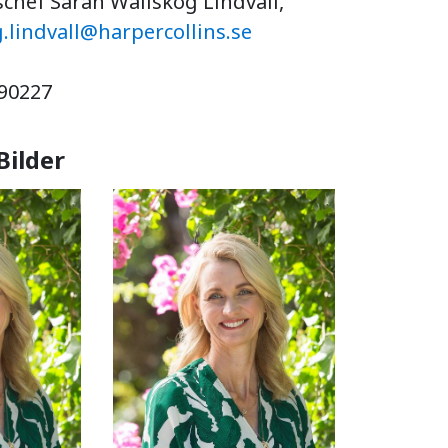
chef Sarah Wallskog Lindvall,
.lindvall@harpercollins.se
690227
Bilder