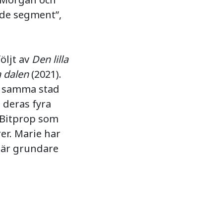
ade segment”,
öljt av
Den lilla
a dalen
(2021).
, samma stad
 deras fyra
t Bitprop som
er. Marie har
 är grundare