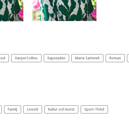
ood
HarperCollins
Kapstaden
Marie Sammeli
Roman
Familj
Livsstil
Kultur och konst
Sport / fritid