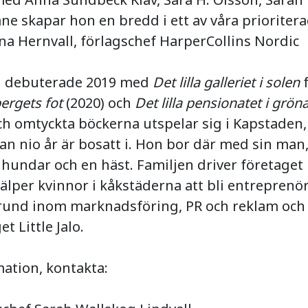
ne skapar hon en bredd i ett av våra prioriter
a Hernvall, förlagschef HarperCollins Nordic
i debuterade 2019 med
Det lilla galleriet i solen
f
ergets fot
(2020) och
Det lilla pensionatet i grön
ch omtyckta böckerna utspelar sig i Kapstaden
n nio år är bosatt i. Hon bor där med sin man,
 hundar och en häst. Familjen driver företage
älper kvinnor i kåkstäderna att bli entreprenör
rund inom marknadsföring, PR och reklam och
t Little Jalo.
ation, kontakta: