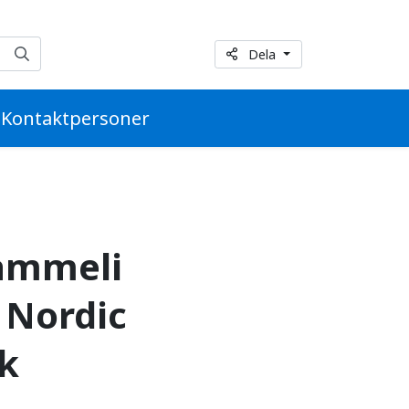
lag till HarperCollin
Dela
Kontaktpersoner
Sammeli
s Nordic
k