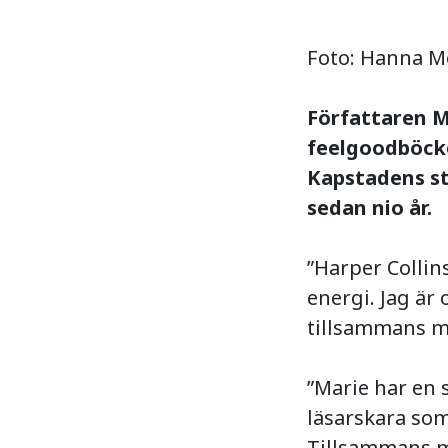
Foto: Hanna M
Författaren M
feelgoodböcke
Kapstadens st
sedan nio år.
”Harper Collin
energi. Jag är
tillsammans m
”Marie har en 
läsarskara som
Tillsammans m