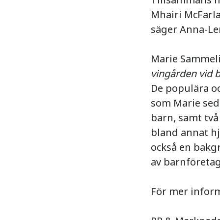
Mhairi McFarla
säger Anna-Len
Marie Sammel
vingården vid b
De populära o
som Marie seda
barn, samt två
bland annat hj
också en bakg
av barnföretage
För mer inform