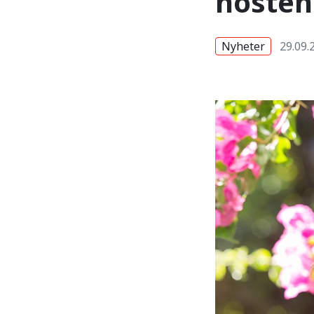
hösten
Nyheter
29.09.