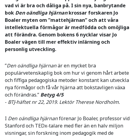
vad vi är bra och dåliga på. I sin nya, banbrytande
bok
Den oändliga hjärnan
krossar forskaren Jo
Boaler myten om ”mattehjärnan” och att våra
intellektuella förmågor är medfödda och omöjliga
att förändra. Genom bokens 6 nycklar visar Jo
Boaler vägen till mer effektiv inlärning och
personlig utveckling.
”
Den oändliga hjärnan
är en mycket bra
populärvetenskaplig bok om hur vi genom hårt arbete
och fiffiga pedagogiska metoder konstant kan utveckla
nya förmågor och få vår hjärna att bokstavligen växa
och förändras.”
Betyg 4/5
-
BTJ-häftet nr 22, 2019. Lektör Therese Nordholm.
I
Den oändliga hjärnan
förenar Jo Boaler, professor vid
Stanford och TEDx-talare med fler än en halv miljon
visningar, sin forskning inom pedagogik med de