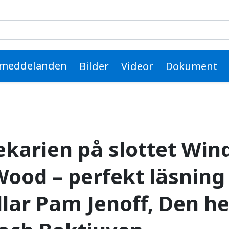
tet Windsor av Daisy W
smeddelanden
Bilder
Videor
Dokument
ekarien på slottet Win
ood – perfekt läsning 
llar Pam Jenoff, Den h