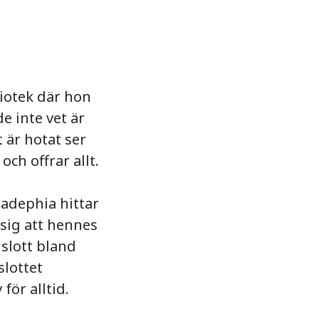
liotek där hon
e inte vet är
 är hotat ser
ch offrar allt.
adephia hittar
sig att hennes
 slott bland
slottet
för alltid.