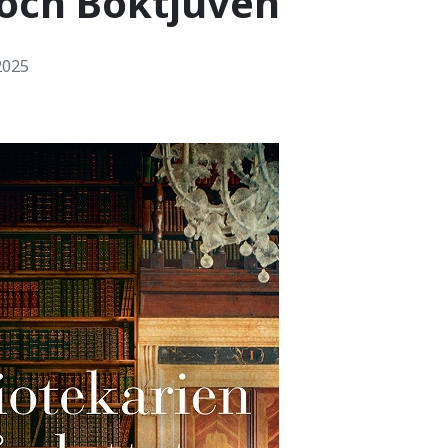
och Boktjuven
2025