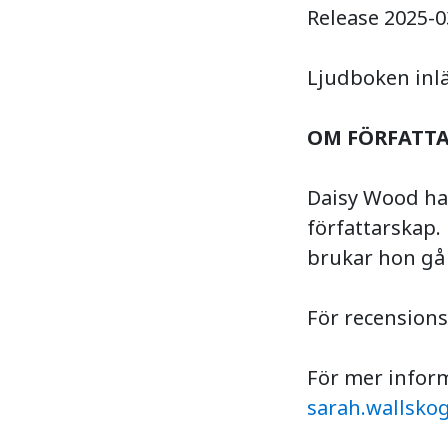
Release 2025-0
Ljudboken inl
OM FÖRFATT
Daisy Wood har
författarskap.
brukar hon gå
För recension
För mer infor
sarah.wallskog