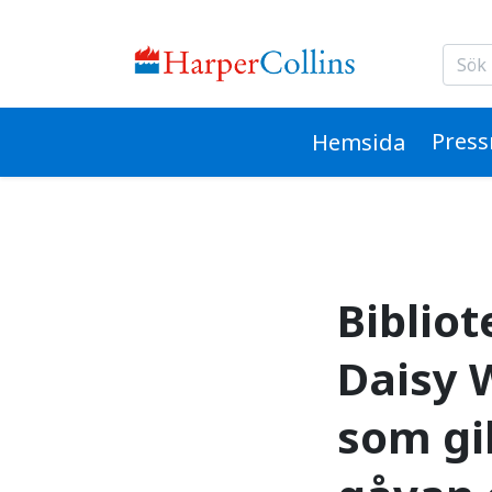
Bibliotekarien på slot
Pres
Hemsida
Bibliot
Daisy W
som gi