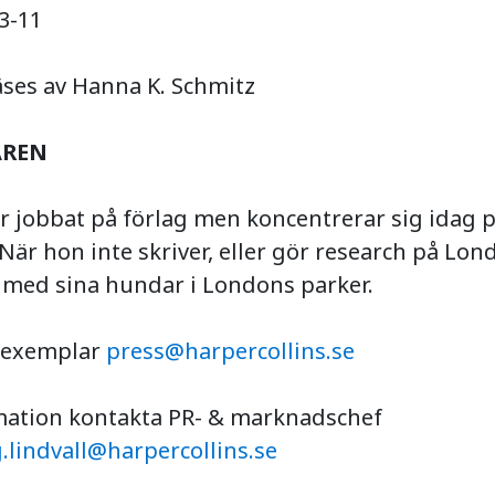
3-11
äses av Hanna K. Schmitz
AREN
 jobbat på förlag men koncentrerar sig idag på
 När hon inte skriver, eller gör research på Lon
 med sina hundar i Londons parker.
sexemplar
press@harpercollins.se
mation kontakta PR- & marknadschef
.lindvall@harpercollins.se