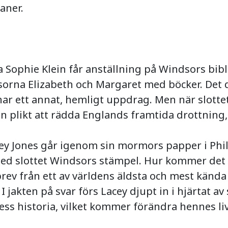
aner.
 Sophie Klein får anställning på Windsors bib
sorna Elizabeth och Margaret med böcker. Det d
har ett annat, hemligt uppdrag. Men när slottet
n plikt att rädda Englands framtida drottning, o
ey Jones går igenom sin mormors papper i Phil
med slottet Windsors stämpel. Hur kommer det 
 brev från ett av världens äldsta och mest kända
I jakten på svar förs Lacey djupt in i hjärtat av 
ss historia, vilket kommer förändra hennes liv 