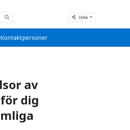
ood – perfekt läsning 
Dela
Kontaktpersoner
dsor av
för dig
emliga