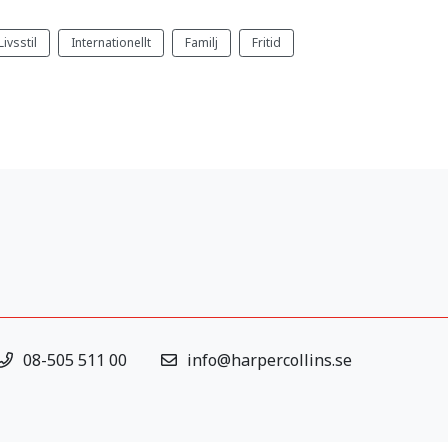
Livsstil
Internationellt
Familj
Fritid
08-505 511 00
info@harpercollins.se